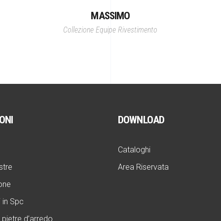
MASSIMO
Collezione Equipe
Rivestimento
ONI
DOWNLOAD
Cataloghi
stre
Area Riservata
one
 in Spc
 pietre d’arredo