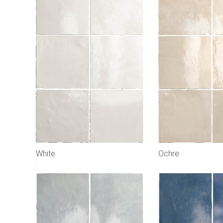
White
Ochre