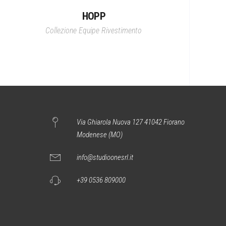
HOPP
Collezione Equipe
Rivestimento
Via Ghiarola Nuova 127 41042 Fiorano
Modenese (MO)
info@studioonesrl.it
+39 0536 809000